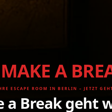
MAKE A BRE
HRE ESCAPE ROOM IN BERLIN – JETZT GEH
 a Break geht w