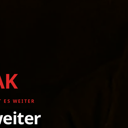
AK
T ES WEITER
eiter